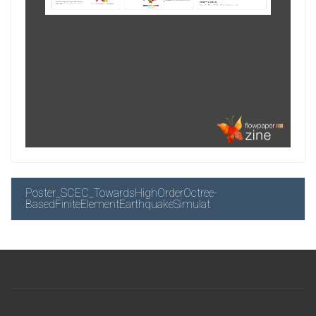
Poster_SCEC_TowardsHighOrderOctree-
BasedFiniteElementEarthquakeSimulat