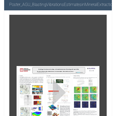
Poster_AGU_BlastingVibrationsEstimatesinMineralExtractio